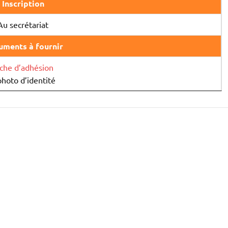
Inscription
Au secrétariat
ments à fournir
iche d’adhésion
photo d’identité